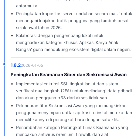
antarmuka.
Peningkatan kapasitas server unduhan secara masif untuk
menangani lonjakan trafik pengguna yang tumbuh pesat
sejak awal tahun 2026.
Kolaborasi dengan pengembang lokal untuk
menghadirkan kategori khusus 'Aplikasi Karya Anak
Bangsa' guna mendukung ekosistem digital dalam negeri.
1.8.2
2026-01-05
Peningkatan Keamanan Siber dan Sinkronisasi Awan
Implementasi enkripsi SSL tingkat lanjut dan sistem
verifikasi dua langkah (2FA) untuk melindungi data pribadi
dan akun pengguna rr33 dari akses tidak sah.
Peluncuran fitur Sinkronisasi Awan yang memungkinkan
pengguna menyimpan daftar aplikasi terinstal mereka dan
memulihkannya di perangkat baru dengan satu klik.
Penambahan kategori Perangkat Lunak Keamanan yang
mencakup antivirus premium, firewall, dan alat