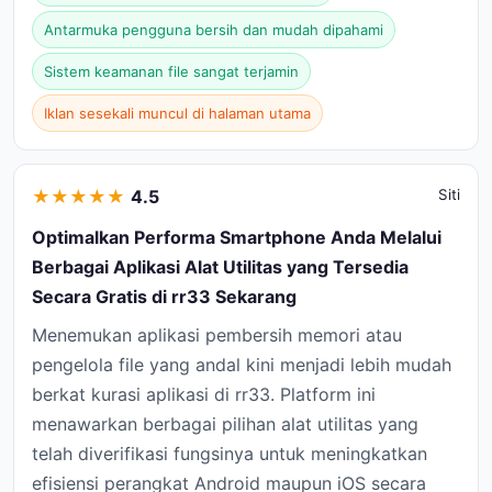
Antarmuka pengguna bersih dan mudah dipahami
Sistem keamanan file sangat terjamin
Iklan sesekali muncul di halaman utama
★
★
★
★
★
4.5
Siti
Optimalkan Performa Smartphone Anda Melalui
Berbagai Aplikasi Alat Utilitas yang Tersedia
Secara Gratis di rr33 Sekarang
Menemukan aplikasi pembersih memori atau
pengelola file yang andal kini menjadi lebih mudah
berkat kurasi aplikasi di rr33. Platform ini
menawarkan berbagai pilihan alat utilitas yang
telah diverifikasi fungsinya untuk meningkatkan
efisiensi perangkat Android maupun iOS secara