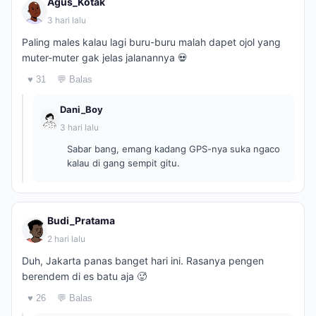
Agus_Kotak
3 hari lalu
Paling males kalau lagi buru-buru malah dapet ojol yang
muter-muter gak jelas jalanannya 💀
♥ 31
💬 Balas
Dani_Boy
3 hari lalu
Sabar bang, emang kadang GPS-nya suka ngaco
kalau di gang sempit gitu.
Budi_Pratama
2 hari lalu
Duh, Jakarta panas banget hari ini. Rasanya pengen
berendem di es batu aja 🥵
♥ 26
💬 Balas