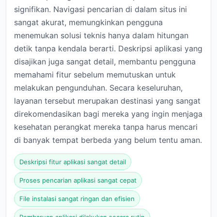
signifikan. Navigasi pencarian di dalam situs ini
sangat akurat, memungkinkan pengguna
menemukan solusi teknis hanya dalam hitungan
detik tanpa kendala berarti. Deskripsi aplikasi yang
disajikan juga sangat detail, membantu pengguna
memahami fitur sebelum memutuskan untuk
melakukan pengunduhan. Secara keseluruhan,
layanan tersebut merupakan destinasi yang sangat
direkomendasikan bagi mereka yang ingin menjaga
kesehatan perangkat mereka tanpa harus mencari
di banyak tempat berbeda yang belum tentu aman.
Deskripsi fitur aplikasi sangat detail
Proses pencarian aplikasi sangat cepat
File instalasi sangat ringan dan efisien