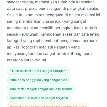
sangat terjaga, memastikan tidak ada kerusakan
data saat proses pemasangan di perangkat seluler.
Selain itu, komunitas pengguna di dalam aplikasi ini
sering memberikan ulasan jujur yang sangat
membantu dalam memilih perangkat lunak terbaik
sesuai kebutuhan. Kemudahan akses dan tata letak
kategori yang rapi membuat pengalaman berburu
aplikasi fotografi menjadi kegiatan yang
menyenangkan dan sangat produktif bagi para
kreator konten digital.
Pilihan aplikasi kreatif sangat beragam
Komunitas pengguna yang sangat aktif
Tata letak kategori sangat rapi dan teratur
Keamanan file unduhan sangat terjamin