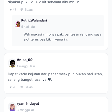
dipukul-pukul dulu dikit sebelum dibumbuin.
♥ 47
💬 Balas
Putri_Wulandari
5 hari lalu
Wah makasih infonya pak, pantesan rendang saya
alot terus pas bikin kemarin.
Anisa_99
1 minggu lalu
Dapet kado kejutan dari pacar meskipun bukan hari ultah,
seneng banget rasanya ❤️.
♥ 98
💬 Balas
ryan_hidayat
3 minggu lalu