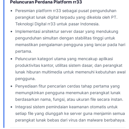
Peluncuran Perdana Platform rr33
Peresmian platform rr33 sebagai pusat pengunduhan
perangkat lunak digital terpadu yang dikelola oleh PT.
Teknologi Digital rr33 untuk pasar Indonesia.
Implementasi arsitektur server dasar yang mendukung
pengunduhan simultan dengan stabilitas tinggi untuk
memastikan pengalaman pengguna yang lancar pada hari
pertama.
Peluncuran kategori utama yang mencakup aplikasi
produktivitas kantor, utilitas sistem dasar, dan perangkat
lunak hiburan multimedia untuk memenuhi kebutuhan awal
pengguna.
Penyediaan fitur pencarian cerdas tahap pertama yang
memungkinkan pengguna menemukan perangkat lunak
berdasarkan nama, fungsi, atau ukuran file secara instan.
Integrasi sistem pemindaian keamanan otomatis untuk
setiap file yang diunggah ke server guna menjamin semua
perangkat lunak bebas dari virus dan malware berbahaya.