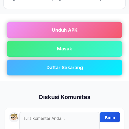
Unduh APK
Masuk
Daftar Sekarang
Diskusi Komunitas
Kirim