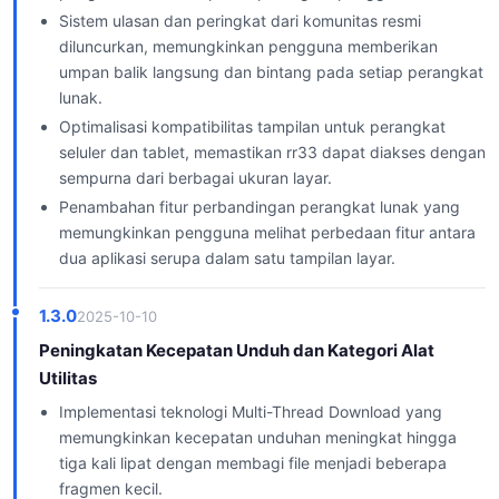
Sistem ulasan dan peringkat dari komunitas resmi
diluncurkan, memungkinkan pengguna memberikan
umpan balik langsung dan bintang pada setiap perangkat
lunak.
Optimalisasi kompatibilitas tampilan untuk perangkat
seluler dan tablet, memastikan rr33 dapat diakses dengan
sempurna dari berbagai ukuran layar.
Penambahan fitur perbandingan perangkat lunak yang
memungkinkan pengguna melihat perbedaan fitur antara
dua aplikasi serupa dalam satu tampilan layar.
1.3.0
2025-10-10
Peningkatan Kecepatan Unduh dan Kategori Alat
Utilitas
Implementasi teknologi Multi-Thread Download yang
memungkinkan kecepatan unduhan meningkat hingga
tiga kali lipat dengan membagi file menjadi beberapa
fragmen kecil.