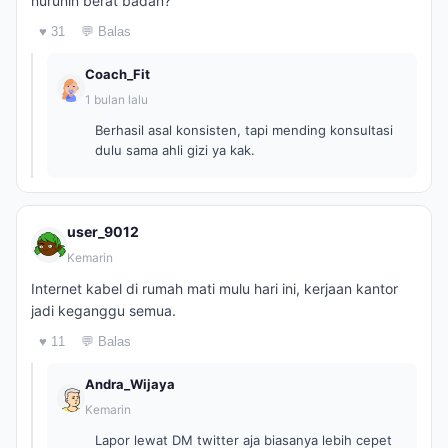
nurunin berat badan?
♥ 31
💬 Balas
Coach_Fit
1 bulan lalu
Berhasil asal konsisten, tapi mending konsultasi
dulu sama ahli gizi ya kak.
user_9012
Kemarin
Internet kabel di rumah mati mulu hari ini, kerjaan kantor
jadi keganggu semua.
♥ 11
💬 Balas
Andra_Wijaya
Kemarin
Lapor lewat DM twitter aja biasanya lebih cepet