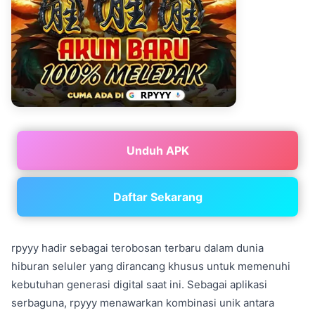
Unduh APK
Daftar Sekarang
rpyyy hadir sebagai terobosan terbaru dalam dunia
hiburan seluler yang dirancang khusus untuk memenuhi
kebutuhan generasi digital saat ini. Sebagai aplikasi
serbaguna, rpyyy menawarkan kombinasi unik antara