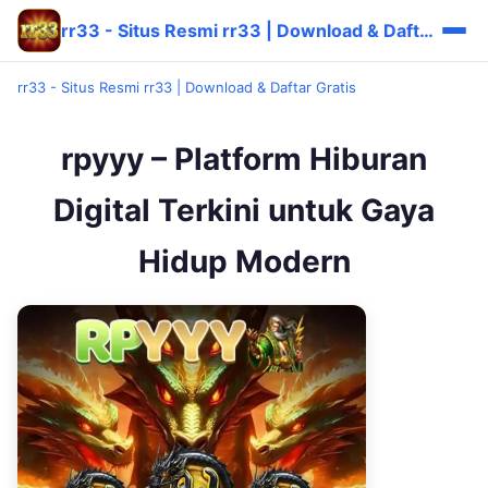
rr33 - Situs Resmi rr33 | Download & Daftar Gratis
rr33 - Situs Resmi rr33 | Download & Daftar Gratis
rpyyy – Platform Hiburan
Digital Terkini untuk Gaya
Hidup Modern